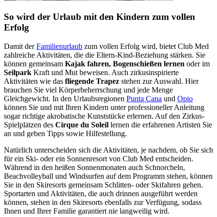
So wird der Urlaub mit den Kindern zum vollen
Erfolg
Damit der
Familienurlaub
zum vollen Erfolg wird, bietet Club Med
zahlreiche Aktivitäten, die die Eltern-Kind-Beziehung stärken. Sie
können gemeinsam
Kajak fahren, Bogenschießen lernen
oder im
Seilpark
Kraft und Mut beweisen. Auch zirkusinspirierte
Aktivitäten wie das
fliegende Trapez
stehen zur Auswahl. Hier
brauchen Sie viel Körperbeherrschung und jede Menge
Gleichgewicht. In den Urlaubsregionen
Punta Cana
und
Opio
können Sie und mit Ihren Kindern unter professioneller Anleitung
sogar richtige akrobatische Kunststücke erlernen. Auf den Zirkus-
Spielplätzen des
Cirque du Soleil
lernen die erfahrenen Artisten Sie
an und geben Tipps sowie Hilfestellung.
Natürlich unterscheiden sich die Aktivitäten, je nachdem, ob Sie sich
für ein Ski- oder ein Sonnenresort von Club Med entscheiden.
Während in den heißen Sonnenmonaten auch Schnorcheln,
Beachvolleyball und Windsurfen auf dem Programm stehen, können
Sie in den Skiresorts gemeinsam Schlitten- oder Skifahren gehen.
Sportarten und Aktivitäten, die auch drinnen ausgeführt werden
können, stehen in den Skiresorts ebenfalls zur Verfügung, sodass
Ihnen und Ihrer Familie garantiert nie langweilig wird.