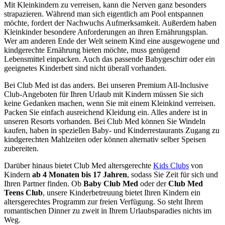
Mit Kleinkindern zu verreisen, kann die Nerven ganz besonders
strapazieren. Während man sich eigentlich am Pool entspannen
möchte, fordert der Nachwuchs Aufmerksamkeit. Außerdem haben
Kleinkinder besondere Anforderungen an ihren Ernährungsplan.
Wer am anderen Ende der Welt seinem Kind eine ausgewogene und
kindgerechte Ernährung bieten möchte, muss genügend
Lebensmittel einpacken. Auch das passende Babygeschirr oder ein
geeignetes Kinderbett sind nicht überall vorhanden.
Bei Club Med ist das anders. Bei unseren Premium All-Inclusive
Club-Angeboten für Ihren Urlaub mit Kindern müssen Sie sich
keine Gedanken machen, wenn Sie mit einem Kleinkind verreisen.
Packen Sie einfach ausreichend Kleidung ein. Alles andere ist in
unseren Resorts vorhanden. Bei Club Med können Sie Windeln
kaufen, haben in speziellen Baby- und Kinderrestaurants Zugang zu
kindgerechten Mahlzeiten oder können alternativ selber Speisen
zubereiten.
Darüber hinaus bietet Club Med altersgerechte
Kids Clubs
von
Kindern
ab 4 Monaten bis 17 Jahren
, sodass Sie Zeit für sich und
Ihren Partner finden. Ob
Baby Club Med
oder der
Club Med
Teens Club
, unsere Kinderbetreuung bietet Ihren Kindern ein
altersgerechtes Programm zur freien Verfügung. So steht Ihrem
romantischen Dinner zu zweit in Ihrem Urlaubsparadies nichts im
Weg.