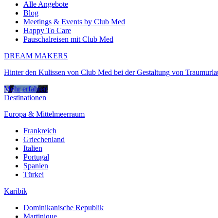
Alle Angebote
Blog
Meetings & Events by Club Med
Happy To Care
Pauschalreisen mit Club Med
DREAM MAKERS
Hinter den Kulissen von Club Med bei der Gestaltung von Traumurl
Mehr erfahren
Destinationen
Europa & Mittelmeerraum
Frankreich
Griechenland
Italien
Portugal
Spanien
Türkei
Karibik
Dominikanische Republik
Martinique