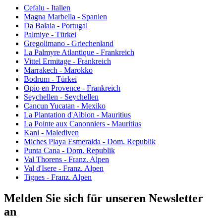
Cefalu - Italien
Magna Marbella - Spanien
Da Balaia - Portugal
Palmiye - Türkei
Gregolimano - Griechenland
La Palmyre Atlantique - Frankreich
Vittel Ermitage - Frankreich
Marrakech - Marokko
Bodrum - Türkei
Opio en Provence - Frankreich
Seychellen - Seychellen
Cancun Yucatan - Mexiko
La Plantation d'Albion - Mauritius
La Pointe aux Canonniers - Mauritius
Kani - Malediven
Miches Playa Esmeralda - Dom. Republik
Punta Cana - Dom. Republik
Val Thorens - Franz. Alpen
Val d'Isere - Franz. Alpen
Tignes - Franz. Alpen
Melden Sie sich für unseren Newsletter
an