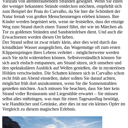
Vielzahl von atemberaubenden Stränden gesegnet. Wenn Sie einen
der weniger bekannten Strände entdecken möchten, empfiehlt sich
zum Beispiel der Praia do Carvalho, da Sie hier die Schönheit der
Natur fernab von großen Menschenmengen erleben können. Ihre
Kinder werden begeistert sein, wenn sie feststellen, dass der einzige
Weg zum Strand durch einen Tunnel führt, der wie im Märchen als
Tor zu goldenen Stränden und Sandsteinfelsen dient. Und auch die
Erwachsenen werden diesen Ort lieben.
Der Strand selbst ist zwar relativ klein, aber dies wird durch das
kristallklare Wasser ausgeglichen, das Wagemutige oft zum ersten
Klippenspringen ihres Lebens verleitet – möglicherweise werden
auch Sie nicht widerstehen können. Selbstverständlich können Sie
sich auch einfach entspannen, am Strand sitzen, sich umsehen und
den spektakulären Ausblick auf Wellen genießen, die in mysteriösen
Höhlen verschwinden. Die Schatten können sich in Carvalho schon
recht früh am Abend einstellen, daher sollten Sie darauf achten,
möglichst früh dort anzukommen, wenn Sie die Sonnenstrahlen
genießen möchten. Auch müssen Sie beachten, dass Sie hier kein
Strand voller Restaurants und Liegestühle erwartet – Sie müssen
selbst alles mitbringen, was man für einen Tagesausflug benötigt,
wie Handtücher und Getränke, aber dies ist nur ein kleines Opfer im
Vergleich zu diesem magischen Erlebnis.