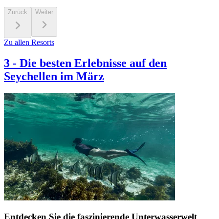
Zurück
Weiter
Zu allen Resorts
3
-
Die besten Erlebnisse auf den
Seychellen im März
Entdecken Sie die faszinierende Unterwasserwelt